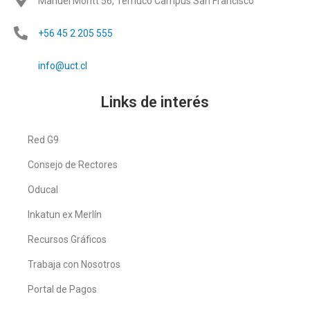
Manuel Montt 56, Temuco Campus San Francisco
+56 45 2 205 555
info@uct.cl
Links de interés
Red G9
Consejo de Rectores
Oducal
Inkatun ex Merlín
Recursos Gráficos
Trabaja con Nosotros
Portal de Pagos