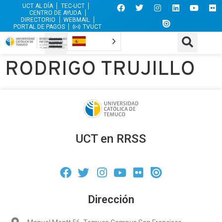
UCT AL DÍA
TEC-UCT
CENTRO DE AYUDA
DIRECTORIO
WEBMAIL
PORTAL DE PAGOS
TVUCT
RODRIGO TRUJILLO
UCT en RRSS
Dirección