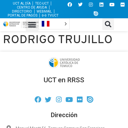
UCT AL DÍA
TEC-UCT
CENTRO DE AYUDA
DIRECTORIO
WEBMAIL
PORTAL DE PAGOS
TVUCT
RODRIGO TRUJILLO
UCT en RRSS
Dirección