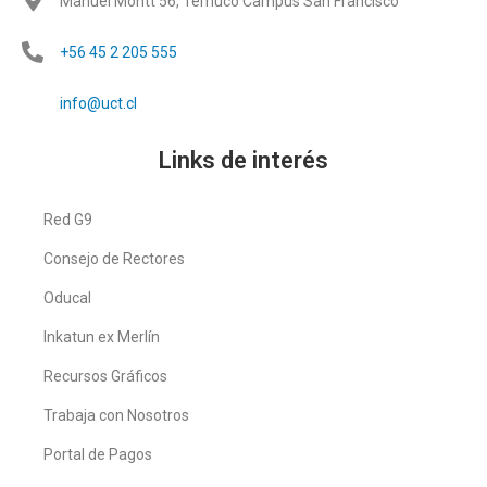
Manuel Montt 56, Temuco Campus San Francisco
+56 45 2 205 555
info@uct.cl
Links de interés
Red G9
Consejo de Rectores
Oducal
Inkatun ex Merlín
Recursos Gráficos
Trabaja con Nosotros
Portal de Pagos