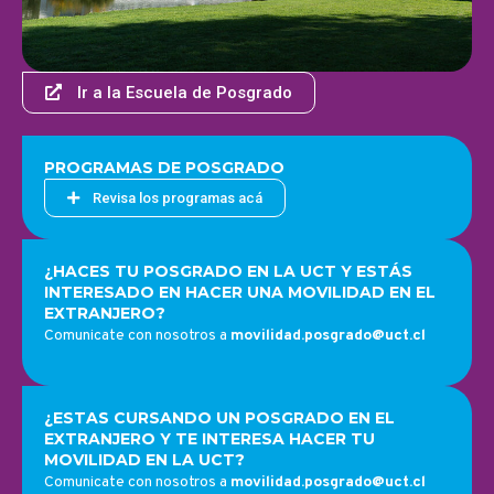
Ir a la Escuela de Posgrado
PROGRAMAS DE POSGRADO
Revisa los programas acá
¿HACES TU POSGRADO EN LA UCT Y ESTÁS
INTERESADO EN HACER UNA MOVILIDAD EN EL
EXTRANJERO?
Comunicate con nosotros a
movilidad.posgrado@uct.cl
¿ESTAS CURSANDO UN POSGRADO EN EL
EXTRANJERO Y TE INTERESA HACER TU
MOVILIDAD EN LA UCT?
Comunicate con nosotros a
movilidad.posgrado@uct.cl