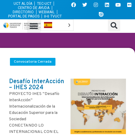
UCT AL DÍA
TEC-UCT
CENTRO DE AYUDA
DIRECTORIO
WEBMAIL
PORTAL DE PAGOS
TVUCT
Convocatoria Cerrada
Desafío InterAcción
– IHES 2024
PROYECTO IHES “Desafío
InterAcción”
Internacionalización de la
Educación Superior para la
Sociedad
CONECTANDO LO
INTERNACIONAL CON EL