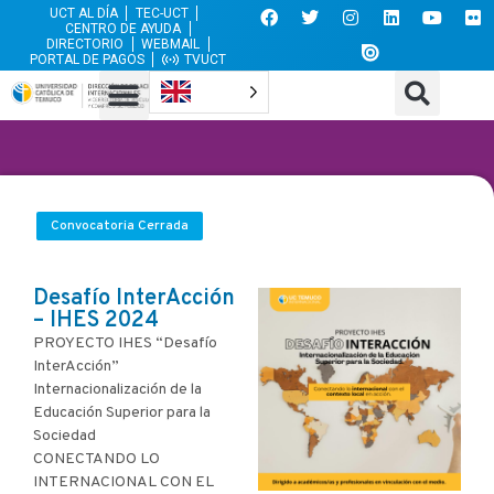
UCT AL DÍA
TEC-UCT
CENTRO DE AYUDA
DIRECTORIO
WEBMAIL
PORTAL DE PAGOS
TVUCT
Convocatoria Cerrada
Desafío InterAcción
– IHES 2024
PROYECTO IHES “Desafío
InterAcción”
Internacionalización de la
Educación Superior para la
Sociedad
CONECTANDO LO
INTERNACIONAL CON EL