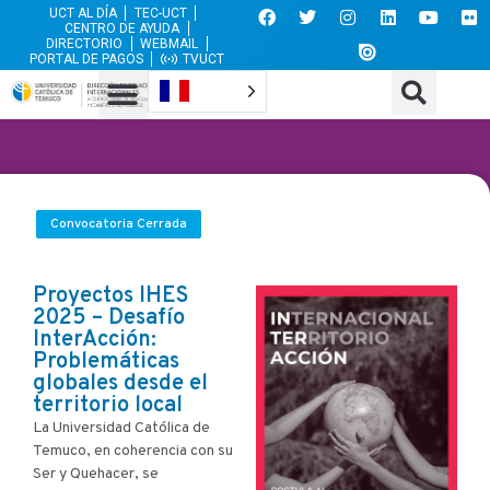
UCT AL DÍA
TEC-UCT
CENTRO DE AYUDA
DIRECTORIO
WEBMAIL
PORTAL DE PAGOS
TVUCT
Convocatoria Cerrada
Proyectos IHES
2025 – Desafío
InterAcción:
Problemáticas
globales desde el
territorio local
La Universidad Católica de
Temuco, en coherencia con su
Ser y Quehacer, se