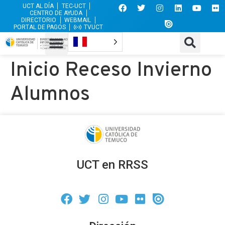
UCT AL DÍA
TEC-UCT
CENTRO DE AYUDA
DIRECTORIO
WEBMAIL
PORTAL DE PAGOS
TVUCT
Inicio Receso Invierno
Alumnos
UCT en RRSS