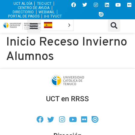
UCT AL DÍA
TEC-UCT
CENTRO DE AYUDA
DIRECTORIO
WEBMAIL
PORTAL DE PAGOS
TVUCT
Inicio Receso Invierno
Alumnos
UCT en RRSS