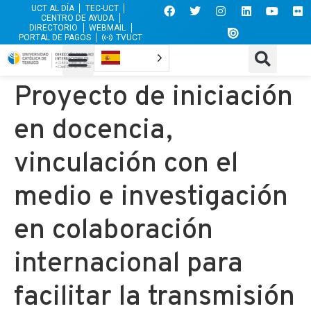
UCT AL DÍA
TEC-UCT
CENTRO DE AYUDA
DIRECTORIO
WEBMAIL
PORTAL DE PAGOS
TVUCT
Proyecto de iniciación
en docencia,
vinculación con el
medio e investigación
en colaboración
internacional para
facilitar la transmisión