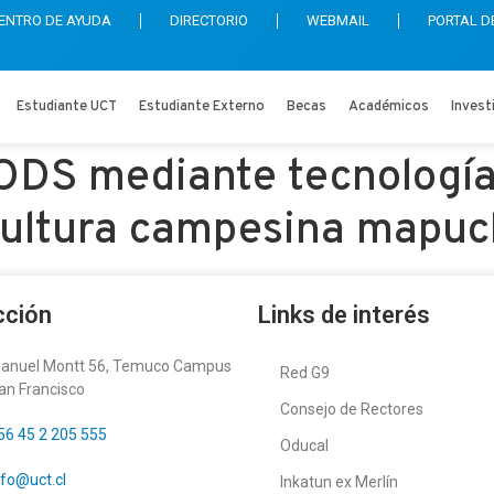
ENTRO DE AYUDA
DIRECTORIO
WEBMAIL
PORTAL D
Estudiante UCT
Estudiante Externo
Becas
Académicos
Invest
 ODS mediante tecnología
icultura campesina mapu
cción
Links de interés
anuel Montt 56, Temuco Campus
Red G9
an Francisco
Consejo de Rectores
56 45 2 205 555
Oducal
nfo@uct.cl
Inkatun ex Merlín