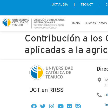
UCT AL DÍA
TEC-UCT
C
Inicio
Quienes Somos
Contribución a los
aplicadas a la agr
Dire
M
S
UCT en RRSS
+
i