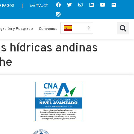
E PAGOS
TVUCT
igación y Posgrado
Convenios
s hídricas andinas
che