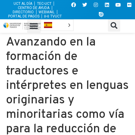
UCT AL DÍA
TEC-UCT
CENTRO DE AYUDA
DIRECTORIO
WEBMAIL
PORTAL DE PAGOS
TVUCT
Avanzando en la
formación de
traductores e
intérpretes en lenguas
originarias y
minoritarias como vía
para la reducción de