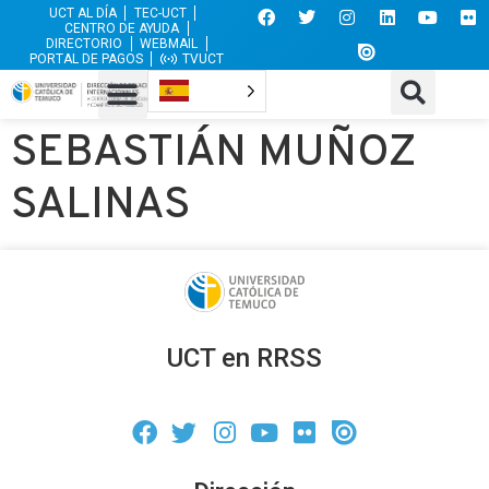
UCT AL DÍA
TEC-UCT
CENTRO DE AYUDA
DIRECTORIO
WEBMAIL
PORTAL DE PAGOS
TVUCT
SEBASTIÁN MUÑOZ
SALINAS
UCT en RRSS