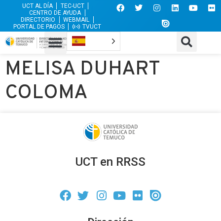
UCT AL DÍA
TEC-UCT
CENTRO DE AYUDA
DIRECTORIO
WEBMAIL
PORTAL DE PAGOS
TVUCT
MELISA DUHART
COLOMA
UCT en RRSS