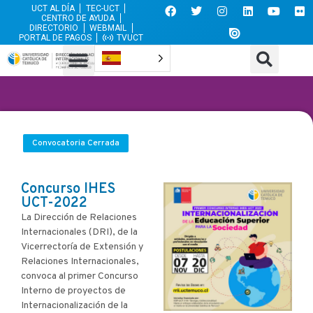
UCT AL DÍA
TEC-UCT
CENTRO DE AYUDA
DIRECTORIO
WEBMAIL
PORTAL DE PAGOS
TVUCT
Convocatoria Cerrada
Concurso IHES
UCT-2022
La Dirección de Relaciones
Internacionales (DRI), de la
Vicerrectoría de Extensión y
Relaciones Internacionales,
convoca al primer Concurso
Interno de proyectos de
Internacionalización de la