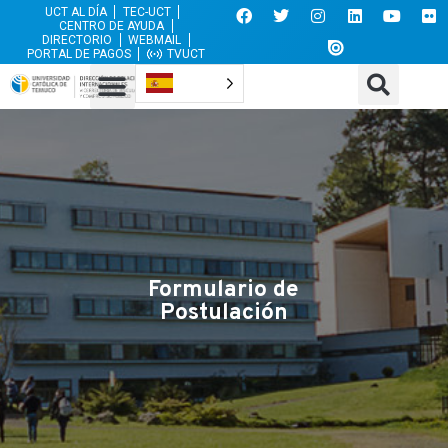
UCT AL DÍA
TEC-UCT
CENTRO DE AYUDA
DIRECTORIO
WEBMAIL
PORTAL DE PAGOS
TVUCT
Formulario de
Postulación