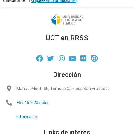
Contacto UCT:
vrojas@educationusa.org
UCT en RRSS
Dirección
Manuel Montt 56, Temuco Campus San Francisco
+56 45 2 205 555
info@uct.cl
Links de interés