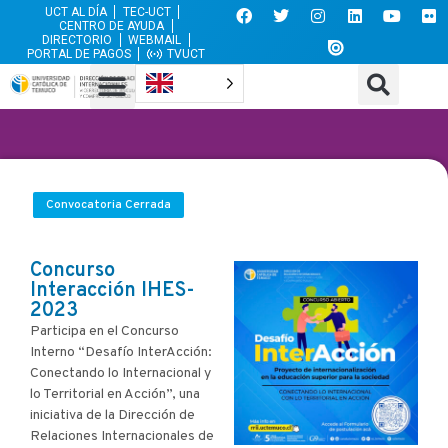
UCT AL DÍA
TEC-UCT
CENTRO DE AYUDA
DIRECTORIO
WEBMAIL
PORTAL DE PAGOS
TVUCT
Convocatoria Cerrada
Concurso
Interacción IHES-
2023
Participa en el Concurso
Interno “Desafío InterAcción:
Conectando lo Internacional y
lo Territorial en Acción”, una
iniciativa de la Dirección de
Relaciones Internacionales de