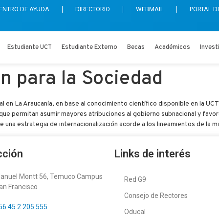
ENTRO DE AYUDA
DIRECTORIO
WEBMAIL
PORTAL D
Estudiante UCT
Estudiante Externo
Becas
Académicos
Invest
ón para la Sociedad
ral en La Araucanía, en base al conocimiento científico disponible en la UCT
que permitan asumir mayores atribuciones al gobierno subnacional y favorec
de una estrategia de internacionalización acorde a los lineamientos de la mi
cción
Links de interés
anuel Montt 56, Temuco Campus
Red G9
an Francisco
Consejo de Rectores
56 45 2 205 555
Oducal